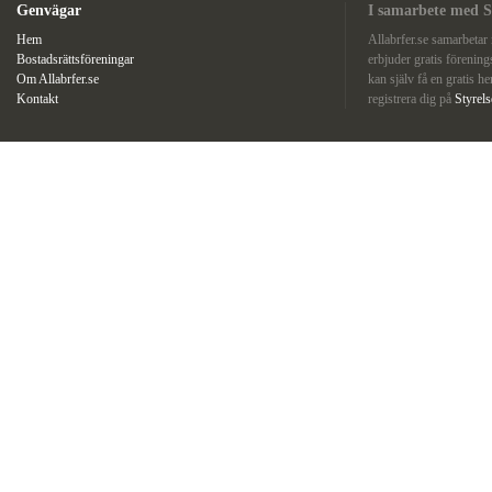
Genvägar
I samarbete med S
Hem
Allabrfer.se samarbeta
Bostadsrättsföreningar
erbjuder gratis förenin
Om Allabrfer.se
kan själv få en gratis he
Kontakt
registrera dig på
Styrel