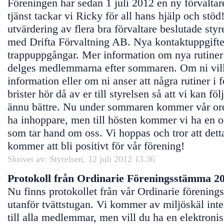
Föreningen har sedan 1 juli 2012 en ny förvaltare.
tjänst tackar vi Ricky för all hans hjälp och stöd
utvärdering av flera bra förvaltare beslutade styr
med Drifta Förvaltning AB. Nya kontaktuppgifter 
trappuppgångar. Mer information om nya rutine
delges medlemmarna efter sommaren. Om ni vil
information eller om ni anser att några rutiner i 
brister hör då av er till styrelsen så att vi kan fö
ännu bättre. Nu under sommaren kommer vår ordi
ha inhoppare, men till hösten kommer vi ha en 
som tar hand om oss. Vi hoppas och tror att det
kommer att bli positivt för vår förening!
Skrivet av: Styrelsen, 12 juli 2012 13.36
Protokoll från Ordinarie Föreningsstämma 2
Nu finns protokollet från vår Ordinarie förenin
utanför tvättstugan. Vi kommer av miljöskäl inte
till alla medlemmar, men vill du ha en elektroni